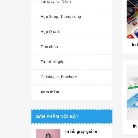
Túi giấy, túi Nilon
Hộp Sóng, Thùng sóng
Hộp Quà tết
In
Tem nhãn
Tờ rơi, tờ gấp
Catalogue, Brochure
Xem thêm ...
SẢN PHẨM NỔI BẬT
In
In túi giấy giá rẻ