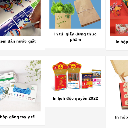
In túi giấy đựng thực
phẩm
 tem dán nước giặt
In hộp
In lịch độc quyền 2022
 hộp găng tay y tế
In hộ