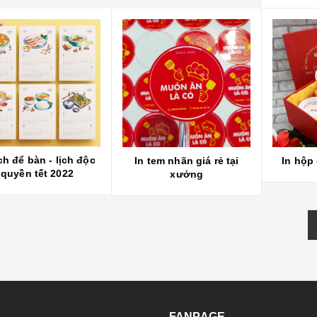
ịch để bàn - lịch độc
In tem nhãn giá rẻ tại
In hộp
quyền tết 2022
xưởng
FANPAGE