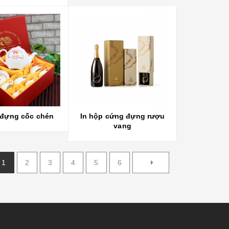
 đựng cốc chén
In hộp cứng đựng rượu
vang
1
2
3
4
5
6