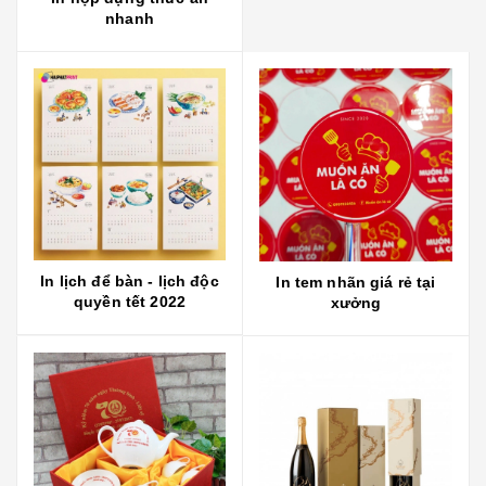
nhanh
In lịch để bàn - lịch độc
In tem nhãn giá rẻ tại
quyền tết 2022
xưởng