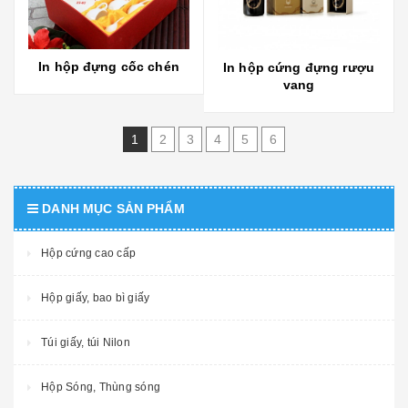
In hộp đựng cốc chén
In hộp cứng đựng rượu
vang
1
2
3
4
5
6
DANH MỤC SẢN PHẨM
Hộp cứng cao cấp
Hộp giấy, bao bì giấy
Túi giấy, túi Nilon
Hộp Sóng, Thùng sóng