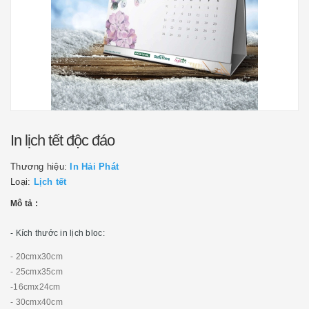
In lịch tết độc đáo
Thương hiệu:
In Hải Phát
Loại:
Lịch tết
Mô tả :
- Kích thước in lịch bloc:
- 20cmx30cm
- 25cmx35cm
-16cmx24cm
- 30cmx40cm