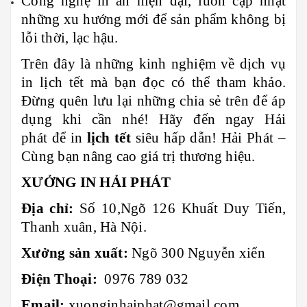
Công nghệ in ấn hiện đại, luôn cập nhật
những xu hướng mới để sản phẩm không bị
lỗi thời, lạc hậu.
Trên đây là những kinh nghiệm về dịch vụ
in lịch tết mà bạn đọc có thể tham khảo.
Đừng quên lưu lại những chia sẻ trên để áp
dụng khi cần nhé! Hãy đến ngay Hải
phát để in
lịch tết
siêu hấp dẫn! Hải Phát –
Cùng bạn nâng cao giá trị thương hiệu.
XƯỞNG IN HẢI PHÁT
Địa chỉ:
Số 10,Ngõ 126 Khuất Duy Tiến,
Thanh xuân, Hà Nội.
Xưởng sản xuất:
Ngõ 300 Nguyễn xiển
Điện Thoại:
0976 789 032
Email:
xuonginhaiphat@gmail.com