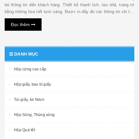
bá thông tin đến khách hàng. Thiết kế thanh lịch, tao nhã, trang trí
bằng những họa tiết tươi sáng. Được in đầy đủ các thông tin chi tiết
của sản phẩm: công dụng, thành phần, ngày sản xuất, thương hiệu,
Đọc thêm
cơ sở sản xuất… Chọn kích t...
DANH MỤC
Hộp cứng cao cấp
Hộp giấy, bao bì giấy
Túi giấy, túi Nilon
Hộp Sóng, Thùng sóng
Hộp Quà tết